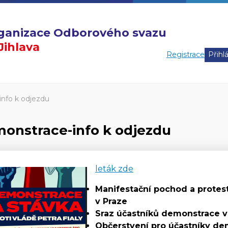
organizace Odborového svazu
ihlava
Registrace
nfo k odjezdu
onstrace-info k odjezdu
leták zde
Manifestační pochod a protes
v Praze
Sraz účastníků demonstrace v 
Občerstvení pro účastníky de