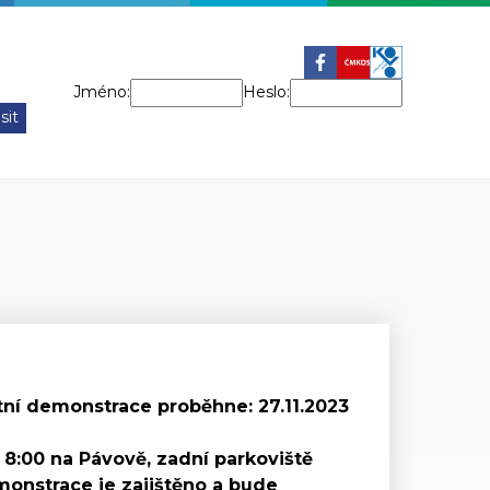
Jméno:
Heslo:
tní demonstrace proběhne: 27.11.2023
8:00 na Pávově, zadní parkoviště
monstrace je zajištěno a bude