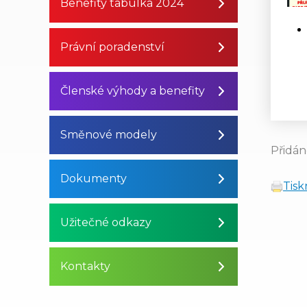
Benefity tabulka 2024
Právní poradenství
Členské výhody a benefity
Směnové modely
Přidán
Dokumenty
Tis
Užitečné odkazy
Kontakty