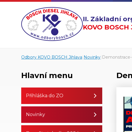
II. Základní 
KOVO BOSCH J
Odbory KOVO BOSCH Jihlava
|
Novinky
|
Demonstrace-i
Hlavní menu
Dem
Přihláška do ZO
Novinky