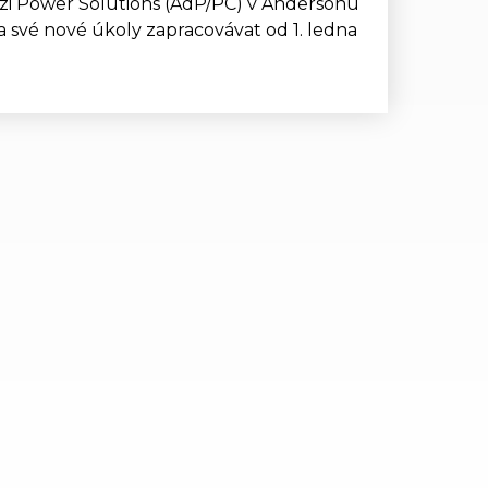
izi Power Solutions (AdP/PC) v Andersonu
a své nové úkoly zapracovávat od 1. ledna