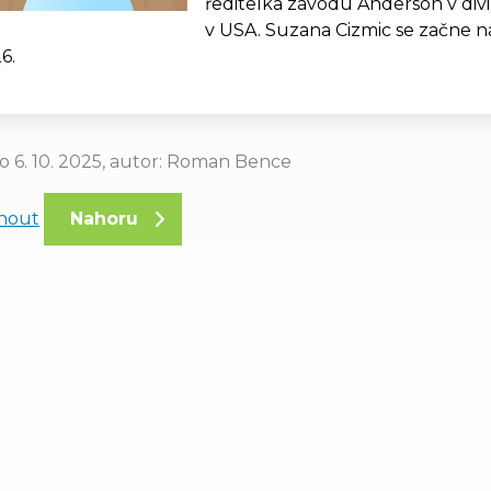
ředitelka závodu Anderson v div
v USA. Suzana Cizmic se začne n
6.
o 6. 10. 2025, autor: Roman Bence
knout
Nahoru