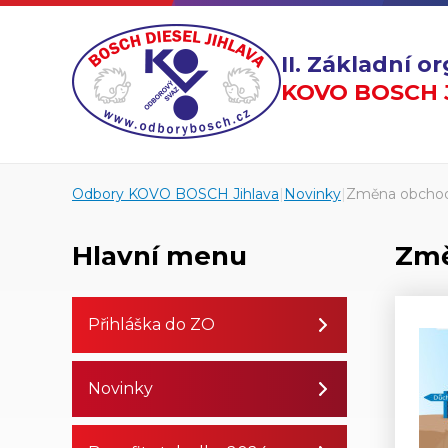
II. Základní 
KOVO BOSCH J
Odbory KOVO BOSCH Jihlava
|
Novinky
|
Změna obchodn
Hlavní menu
Změ
Přihláška do ZO
Novinky