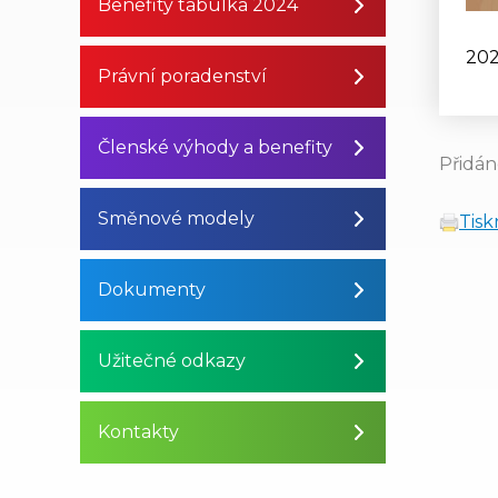
Benefity tabulka 2024
202
Právní poradenství
Členské výhody a benefity
Přidán
Směnové modely
Tis
Dokumenty
Užitečné odkazy
Kontakty