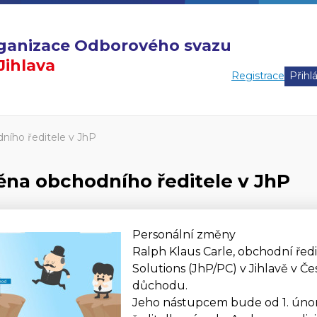
organizace Odborového svazu
ihlava
Registrace
ího ředitele v JhP
na obchodního ředitele v JhP
Personální změny
Ralph Klaus Carle, obchodní ředi
Solutions (JhP/PC) v Jihlavě v Č
důchodu.
Jeho nástupcem bude od 1. únor