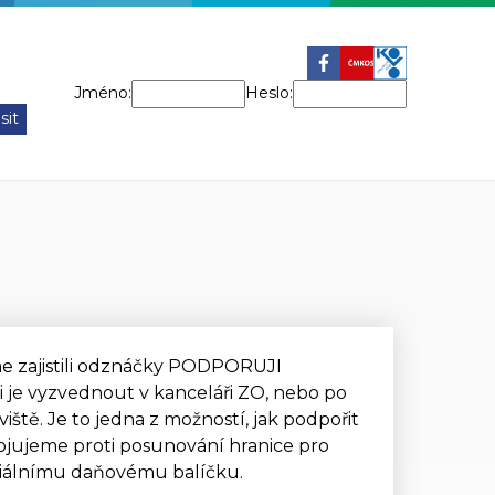
Jméno:
Heslo:
e zajistili odznáčky PODPORUJI
je vyzvednout v kanceláři ZO, nebo po
tě. Je to jedna z možností, jak podpořit
ojujeme proti posunování hranice pro
ciálnímu daňovému balíčku.