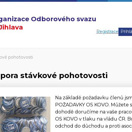
organizace Odborového svazu
ihlava
Registrace
ové pohotovosti
pora stávkové pohotovosti
Na základě požadavku členů jsm
POŽADAVKY OS KOVO. Můžete si 
dohodě doručíme na vaše pracoviš
OS KOVO v tlaku na vládu ČR. B
odchod do důchodu a proti aso