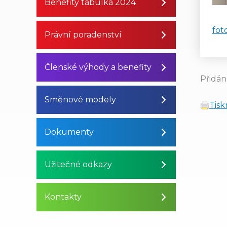
Benefity tabulka 2024
fot
Právní poradenství
Členské výhody a benefity
Přidán
Směnové modely
Tis
Dokumenty
Užitečné odkazy
Kontakty